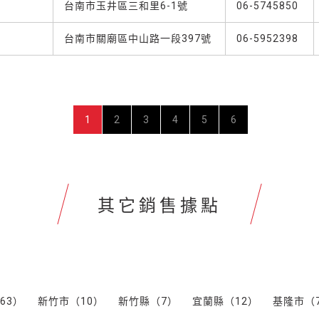
台南市玉井區三和里6-1號
06-5745850
台南市關廟區中山路一段397號
06-5952398
1
2
3
4
5
6
其它銷售據點
63）
新竹市（10）
新竹縣（7）
宜蘭縣（12）
基隆市（