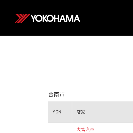
台南市
YCN
店家
大富汽車