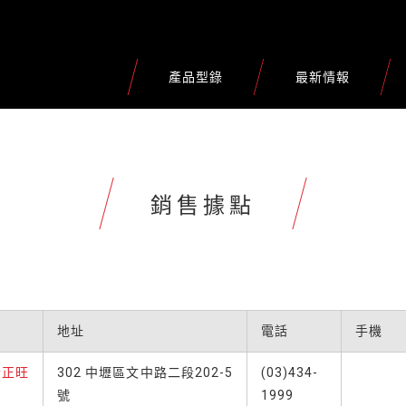
產品型錄
最新情報
銷售據點
地址
電話
手機
金正旺
302 中壢區文中路二段202-5
(03)434-
號
1999