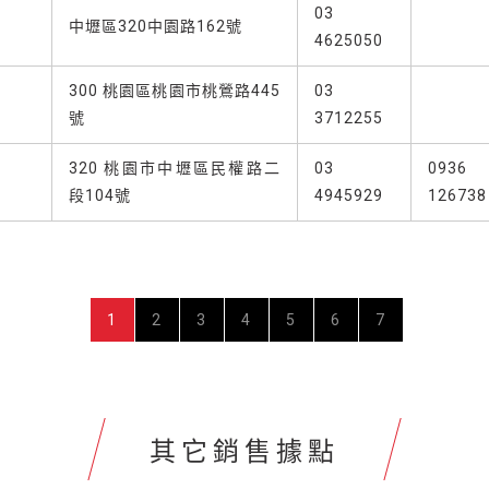
03
中壢區320中園路162號
4625050
300 桃園區桃園市桃鶯路445
03
號
3712255
320 桃園市中壢區民權路二
03
0936
段104號
4945929
126738
1
2
3
4
5
6
7
其它銷售據點