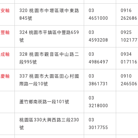
速安輪
320 桃園市中壢區環中東路
03
0916
845號
4651000
262686
鎂豐輪
324 桃園市平鎮區中豐路659
03
0925
號
4593208
102177
泰成輪
328 桃園市觀音區中山路二
03
0934
段995號
4986497
017116
樺慶輪
337 桃園市大園區田心村國
03
0910
際路一段10號
3861731
246506
03
蘆竹鄉南崁路一段101號
3218000
桃園區330大興西路三段230
03
號
3017755