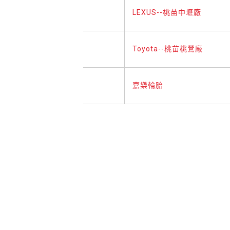
LEXUS--桃苗中壢廠
Toyota--桃苗桃鶯廠
嘉樂輪胎