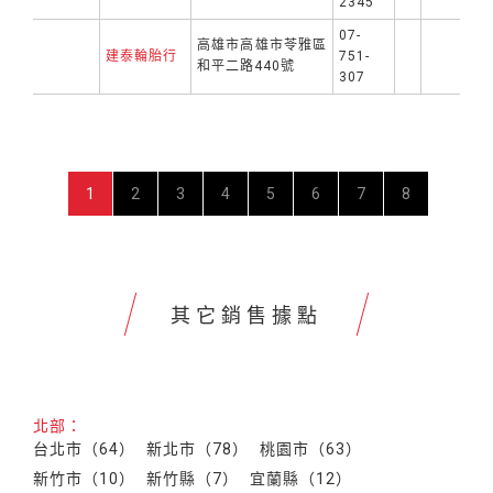
2345
07-
高雄市高雄市苓雅區
建泰輪胎行
751-
和平二路440號
307
1
2
3
4
5
6
7
8
其它銷售據點
北部：
台北市（64）
新北市（78）
桃園市（63）
新竹市（10）
新竹縣（7）
宜蘭縣（12）