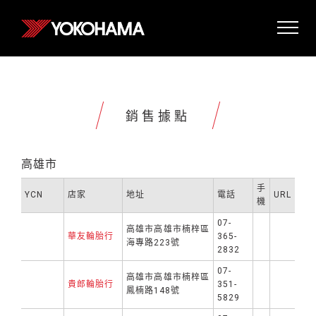
銷售據點
高雄市
手
YCN
店家
地址
電話
URL
機
07-
高雄市高雄市楠梓區
華友輪胎行
365-
海專路223號
2832
07-
高雄市高雄市楠梓區
貴郎輪胎行
351-
鳳楠路148號
5829