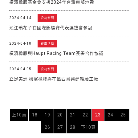
橫濱橡膠基金會支援2024年台灣東部地震
2024-04-14
公司新聞
池江璃花子在國際錦標賽代表選拔會奪冠
2024-04-10
賽車活動
橫濱橡膠與Haupt Racing Team簽署合作協議
2024-04-05
公司新聞
立足美洲 橫濱橡膠將在墨西哥興建輪胎工廠
上10頁
18
19
20
21
22
23
24
25
26
27
28
下10頁