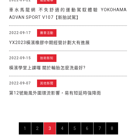
雜誌報導
車水馬龍網 不失舒適的運動駕馭體驗 YOKOHAMA
ADVAN SPORT V107【新胎試駕】
2022-09-17
賽車活動
YX2023橫濱橡膠中期經營計劃大有進展
2022-09-15
技術新知
橫濱學堂上課囉 關於輪胎怎麼洗最好?
2022-09-07
其他新聞
第12號颱風外圍環流影響，易有短延時強降雨
1
2
3
4
5
6
7
8