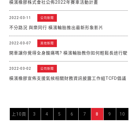
橫濱橡膠株式會社公佈2022年賽車活動計畫
2022-03-11
公司新聞
不分路況 與樂同行 橫濱輪胎推出最新形象影片
2022-03-07
其他新聞
開車讓你覺得全身酸痛嗎? 橫濱輪胎教你如何輕鬆長途行駛
2022-03-02
公司新聞
橫濱橡膠宣佈支援氣候相關財務資訊披露工作組TCFD倡議
上10頁
3
4
5
6
7
8
9
10