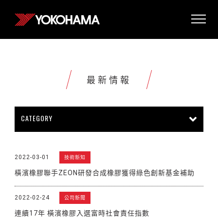
最新情報
CATEGORY
所有情報
公司新聞
新商品上市
2022-03-01
技術新知
販促活動
技術新知
雜誌報導
橫濱橡膠聯手ZEON研發合成橡膠獲得綠色創新基金補助
賽車活動
展覽活動
其他新聞
2022-02-24
公司新聞
連續17年 橫濱橡膠入選富時社會責任指數