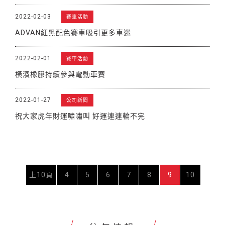
2022-02-03
賽車活動
ADVAN紅黑配色賽車吸引更多車迷
2022-02-01
賽車活動
橫濱橡膠持續參與電動車賽
2022-01-27
公司新聞
祝大家虎年財運嘯嘯叫 好運連連輪不完
上10頁
4
5
6
7
8
9
10