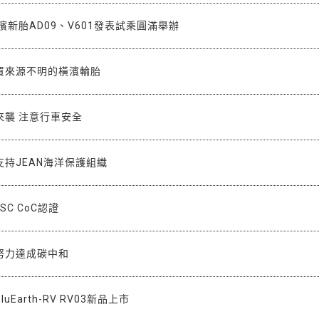
濱新胎AD09、V601發表試乘圓滿舉辦
買來源不明的橫濱輪胎
來襲 注意行車安全
持JEAN海洋保護組織
C CoC認證
努力達成碳中和
luEarth-RV RV03新品上市