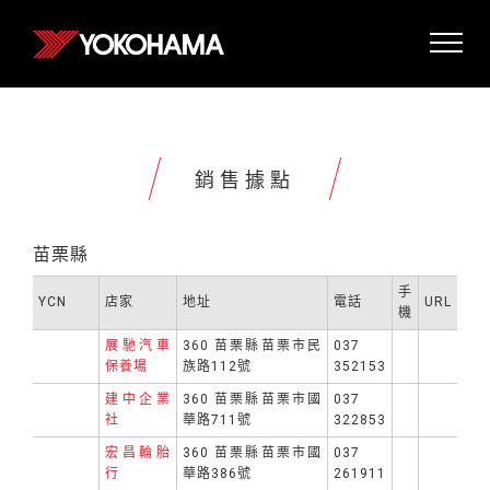
銷售據點
苗栗縣
手
YCN
店家
地址
電話
URL
機
展馳汽車
360 苗栗縣苗栗市民
037
保養場
族路112號
352153
建中企業
360 苗栗縣苗栗市國
037
社
華路711號
322853
宏昌輪胎
360 苗栗縣苗栗市國
037
行
華路386號
261911