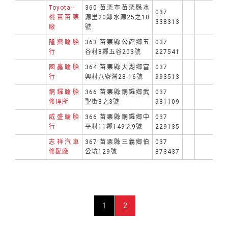
Toyota--
360 苗栗市苗栗縣水
037
桃苗苗栗
源里20鄰水源25之10
338313
廠
號
隆興輪胎
363 苗栗縣公館鄉五
037
行
谷村8鄰五谷203號
227541
國鑫輪胎
364 苗栗縣大湖鄉富
037
行
興村八寮灣28-16號
993513
銅鑼輪胎
366 苗栗縣銅鑼鄉武
037
修理所
聖街8之3號
981109
威盛輪胎
366 苗栗縣銅鑼鄉中
037
行
平村11鄰149之9號
229135
志祥汽車
367 苗栗縣三義鄉伯
037
修配廠
公坑129號
873437
1
2