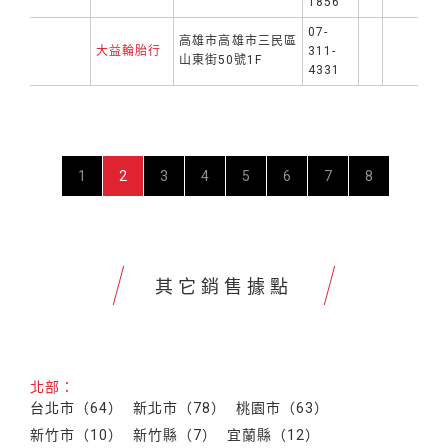
1856
07-
高雄市高雄市三民區
大益輪胎行
311-
山東街50號1F
4331
1
2
3
4
5
6
7
8
其它銷售據點
北部：
台北市（64）
新北市（78）
桃園市（63）
新竹市（10）
新竹縣（7）
宜蘭縣（12）