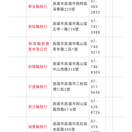
07-
高雄市高雄市楠梓區
華友輪胎行
365-
海專路223號
2832
07-
高雄市高雄市鳳山區
鼎紘輪胎行
741-
五甲一路179號
3388
07-
禎璟輪胎實
高雄市高雄市鳳山區
743-
業有限公司
青年路二段1號
9215
07-
高雄市高雄市鳳山區
和陽輪胎行
746-
中山西路310號
8309
07-
高雄市高雄市三民區
日盛輪胎行
311-
博仁街2號
9636
07-
高雄市高雄市岡山區
高正輪胎行
626-
壽西路67-6號
8726
07-
高雄市高雄市鳥松區
瑞豐輪胎行
379-
本館路395號