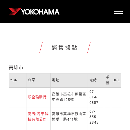
銷售據點
高雄市
手
YCN
店家
地址
電話
URL
機
07-
高雄市高雄市燕巢區
順全輪胎行
614-
中興路125號
0857
07-
高輪汽車科
高雄市高雄市鼓山區
555-
技有限公司
博愛一路441號
2345