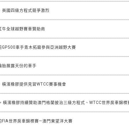
，英國四級方程式競爭激烈
紅牛全球越野賽車贊助商
GP500車手青木拓磨參與亞洲越野大賽
輪胎展露天份的車手
，橫濱橡膠提供見習WTCC賽事機會
火，橫濱橡膠持續贊助澳門格蘭披治三級方程式、WTCC世界房車錦標
FIA世界房車錦標賽—澳門東望洋大賽