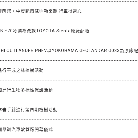
提醒您，中度颱風蘇迪勒來襲 行車得當心
dB E70獲選為改款TOYOTA Sienta原廠配胎
SHI OUTLANDER PHEV以YOKOHAMA GEOLANDAR G033為原廠
進行平成之林植樹活動
國進行生物多樣性保護活動
本岩手縣進行第四期植樹活動
洲舉辦汽車軟管廠開幕儀式