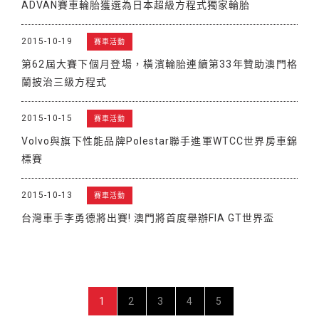
ADVAN賽車輪胎獲選為日本超級方程式獨家輪胎
2015-10-19
賽車活動
第62屆大賽下個月登場，橫濱輪胎連續第33年贊助澳門格
蘭披治三級方程式
2015-10-15
賽車活動
Volvo與旗下性能品牌Polestar聯手進軍WTCC世界房車錦
標賽
2015-10-13
賽車活動
台灣車手李勇德將出賽! 澳門將首度舉辦FIA GT世界盃
1
2
3
4
5