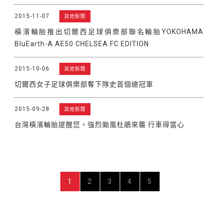
2015-11-07
其他新聞
橫濱輪胎推出切爾西足球俱樂部聯名輪胎YOKOHAMA
BluEarth-A AE50 CHELSEA FC EDITION
2015-10-06
其他新聞
切爾西女子足球俱樂部奪下隊史首個總冠軍
2015-09-28
其他新聞
台灣橫濱輪胎提醒您，強烈颱風杜鵑來襲 行車得當心
1
2
3
4
5