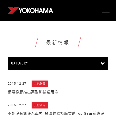
最新情報
CATEGORY
所有情報
公司新聞
新商品上市
2015-12-27
其他新聞
販促活動
技術新知
雜誌報導
橫濱橡膠推出高耐熱輸送用帶
賽車活動
展覽活動
其他新聞
2015-12-27
其他新聞
不能沒有瘋狂汽車秀! 橫濱輪胎持續贊助Top Gear前班底