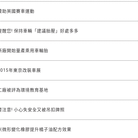
贊助英國賽車運動
提醒您! 保持車輛「建議胎壓」好處多多
斯廠開始量產乘用車輪胎
015年東京改裝車展
工廠被評為環境教育基地
注意! 小心失安全又被吊扣牌照
米微形變化橡膠提升橘子油配方效果