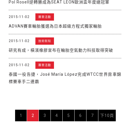
Pol Rosell逆轉勝成為SEAT LEON歐洲盃年度總冠軍
2015-11-02
賽車活動
ADVAN賽車輪胎獲選為日本超級方程式獨家輪胎
2015-11-02
技術新知
研究有成，橫濱橡膠宣布在輪胎空氣動力科技取得突破
2015-11-02
賽車活動
泰國一役告捷，José María López完成WTCC世界房車錦
標賽車手二連霸
1
2
3
4
5
6
7
下10頁