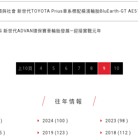
社會 新世代TOYOTA Prius車系標配橫濱輪胎BluEarth-GT AE5
 新世代ADVAN環保賽車輪胎發展—迎接實戰元年
上10頁
4
5
6
7
8
9
10
往年情報
 )
2024 (100 )
2023 (98 )
5 )
2019 (123 )
2018 (112 )