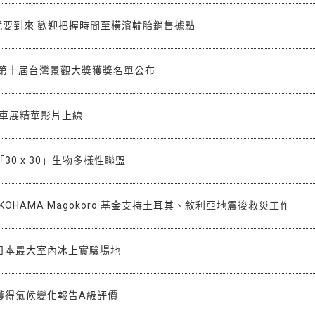
就要到來 歡迎把握時間至橫濱輪胎銷售據點
 第十屆台灣景觀大獎獲獎名單公布
裝車展精華影片上線
30 x 30」生物多樣性聯盟
KOHAMA Magokoro 基金支持土耳其、敘利亞地震後救災工作
日本最大室內冰上實驗場地
獲得氣候變化報告A級評價