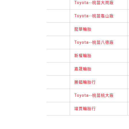
Toyota--桃苗大崗廠
Toyota--桃苗龜山廠
龍華輪胎
Toyota--桃苗八德廠
新權輪胎
嘉晟輪胎
勝錩輪胎行
Toyota--桃苗桃大廠
竣貫輪胎行