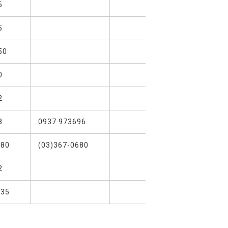
5
5
50
0
2
8
0937 973696
180
(03)367-0680
2
735