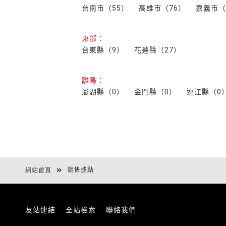
台南市（55）
高雄市（76）
嘉義市（
東部：
台東縣（9）
花蓮縣（27）
離島：
澎湖縣（0）
金門縣（0）
連江縣（0
銷售據點
網站首頁
友站連結
全站檢索
聯絡我們