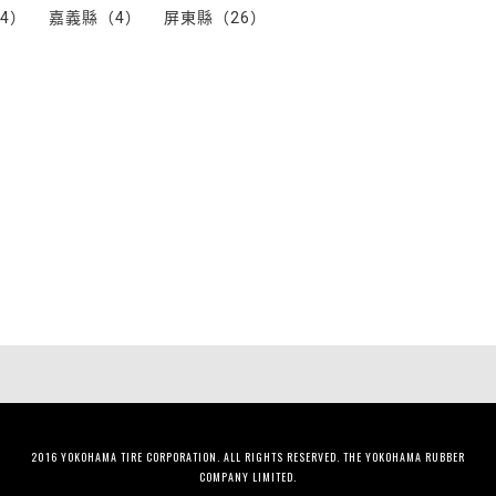
4）
嘉義縣（4）
屏東縣（26）
）
2016 YOKOHAMA TIRE CORPORATION. ALL RIGHTS RESERVED. THE YOKOHAMA RUBBER
COMPANY LIMITED.