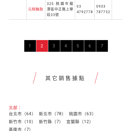
325 桃園市龍
03
0933
元翔輪胎
潭區中正路上華
4792778
787732
段33號
1
2
3
4
5
6
7
其它銷售據點
北部：
台北市（64）
新北市（78）
桃園市（63）
新竹市（10）
新竹縣（7）
宜蘭縣（12）
基隆市（7）