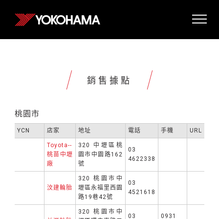
銷售據點
桃園市
YCN
店家
地址
電話
手機
URL
Toyota--
320 中壢區桃
03
桃苗中壢
園市中園路162
4622338
廠
號
320 桃園市中
03
汶建輪胎
壢區永福里西園
4521618
路19巷42號
320 桃園市中
03
0931