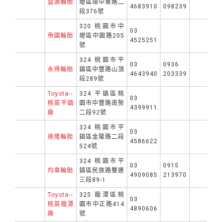
益源輪胎
壢區環中東路二
4683910
098239
段376號
320 桃園市中
03
帝國輪胎
壢區中園路205
4525251
號
324 桃園市平
03
0936
永得輪胎
鎮區中豐路山頂
4643940
203339
段289號
Toyota--
324 平鎮區桃
03
桃苗平鎮
園市中豐路南勢
4399911
廠
二段92號
324 桃園市平
03
達隆輪胎
鎮區金陵路二段
4586622
524號
324 桃園市平
03
0915
均韋輪胎
鎮區民族路雙連
4909085
213970
三段89-1
Toyota--
325 龍潭區桃
03
桃苗龍潭
園市中正路414
4890606
廠
號