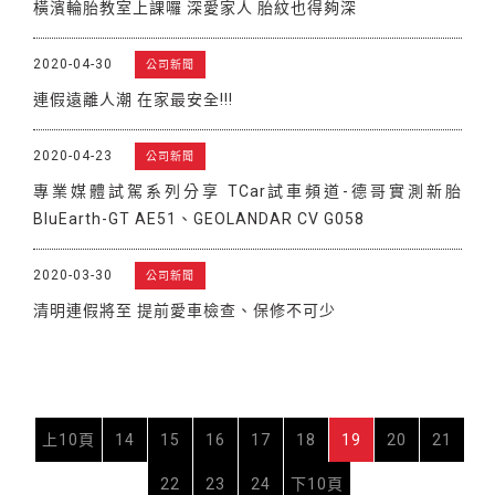
橫濱輪胎教室上課囉 深愛家人 胎紋也得夠深
2020-04-30
公司新聞
連假遠離人潮 在家最安全!!!
2020-04-23
公司新聞
專業媒體試駕系列分享 TCar試車頻道-德哥實測新胎
BluEarth-GT AE51、GEOLANDAR CV G058
2020-03-30
公司新聞
清明連假將至 提前愛車檢查、保修不可少
上10頁
14
15
16
17
18
19
20
21
22
23
24
下10頁