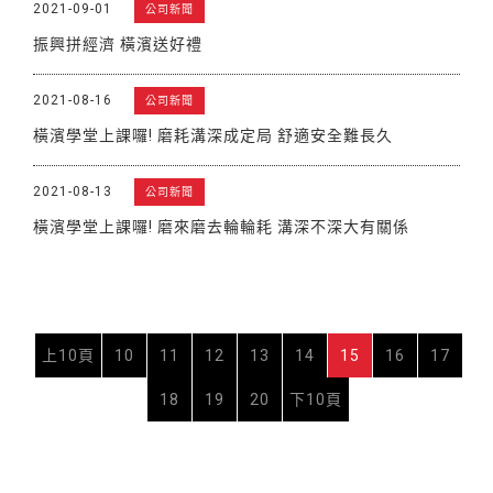
2021-09-01
公司新聞
振興拼經濟 橫濱送好禮
2021-08-16
公司新聞
橫濱學堂上課囉! 磨耗溝深成定局 舒適安全難長久
2021-08-13
公司新聞
橫濱學堂上課囉! 磨來磨去輪輪耗 溝深不深大有關係
上10頁
10
11
12
13
14
15
16
17
18
19
20
下10頁