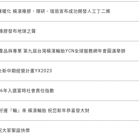
球暖化 橫濱橡膠、理研、瑞翁宣布成功開發人工丁二烯
濱橡膠發布地球之聲
產品與專業 第九屆台灣橫濱輪胎YCN全球服務網年會圓滿舉辦
新中期經營計畫YX2023
16年入選富時社會責任指數
好運『輪』來 橫濱輪胎 祝您新年恭喜發大財
祝大家聖誕快樂