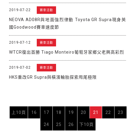
2019-07-22
賽車活動
NEOVA AD08R與地面強烈律動 Toyota GR Supra現身英
國Goodwood賽車速度節
2019-07-12
賽車活動
WTCR復出首勝 Tiago Monteiro葡萄牙家鄉父老興高彩烈
2019-07-02
賽車活動
HKS重改GR Supra與橫濱輪胎探索甩尾極限
上10頁
16
17
18
19
20
21
22
23
24
25
26
下10頁