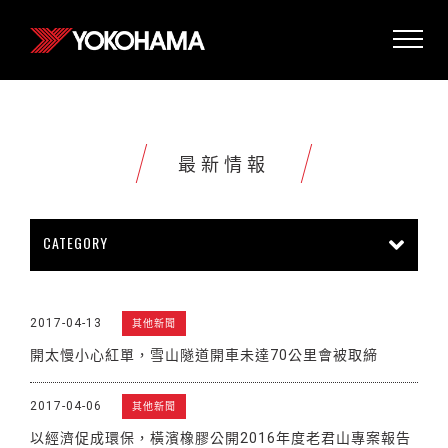
最新情報
CATEGORY
所有情報
公司新聞
新商品上市
2017-04-13
其他新聞
販促活動
技術新知
雜誌報導
開太慢小心紅單，雪山隧道開車未達70公里會被取締
賽車活動
展覽活動
其他新聞
2017-04-06
其他新聞
以經濟促成環保，橫濱橡膠公開2016年度老君山專案報告