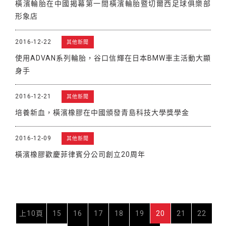
橫濱輪胎在中國揭幕第一間橫濱輪胎暨切爾西足球俱樂部
形象店
2016-12-22
其他新聞
使用ADVAN系列輪胎，谷口信輝在日本BMW車主活動大顯
身手
2016-12-21
其他新聞
培養新血，橫濱橡膠在中國頒發青島科技大學獎學金
2016-12-09
其他新聞
橫濱橡膠歡慶菲律賓分公司創立20周年
上10頁
15
16
17
18
19
20
21
22