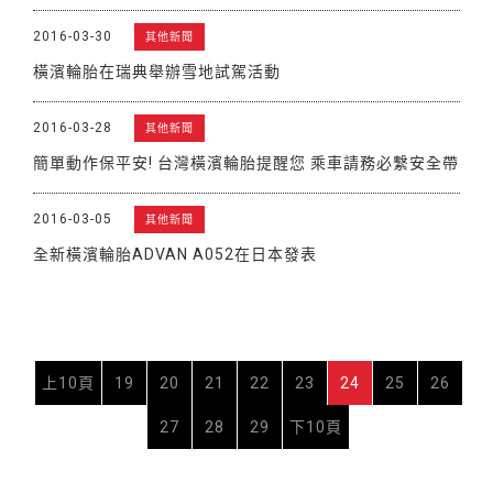
2016-03-30
其他新聞
橫濱輪胎在瑞典舉辦雪地試駕活動
2016-03-28
其他新聞
簡單動作保平安! 台灣橫濱輪胎提醒您 乘車請務必繫安全帶
2016-03-05
其他新聞
全新橫濱輪胎ADVAN A052在日本發表
上10頁
19
20
21
22
23
24
25
26
27
28
29
下10頁