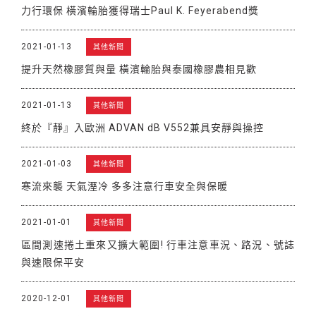
力行環保 橫濱輪胎獲得瑞士Paul K. Feyerabend獎
2021-01-13
其他新聞
提升天然橡膠質與量 橫濱輪胎與泰國橡膠農相見歡
2021-01-13
其他新聞
終於『靜』入歐洲 ADVAN dB V552兼具安靜與操控
2021-01-03
其他新聞
寒流來襲 天氣溼冷 多多注意行車安全與保暖
2021-01-01
其他新聞
區間測速捲土重來又擴大範圍! 行車注意車況、路況、號誌
與速限保平安
2020-12-01
其他新聞