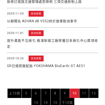
新修訂道路交通管理處罰條例 三項交通新制上路
2020-11-03
其他新聞
以靜聞名 ADVAN dB V552終於進軍歐洲車市
2020-11-01
其他新聞
提升產能不忘綠化 橫濱新城工廠榮獲日本綠化中心獎項肯
定
2020-10-26
其他新聞
GR日規原廠配胎 YOKOHAMA BluEarth-GT AE51
上10頁
5
6
7
8
9
10
11
12
13
14
15
下10頁