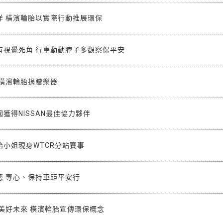
洋 橫濱輪胎以實際行動推展環保
有視覺死角 行車動動脖子多觀察保平安
 橫濱輪胎捐贈樂器
獲得NISSAN最佳協力夥伴
胎小姐現身WTCR分站賽事
您 專心、保持車距平安行
美好未來 橫濱輪胎宣傳環保概念