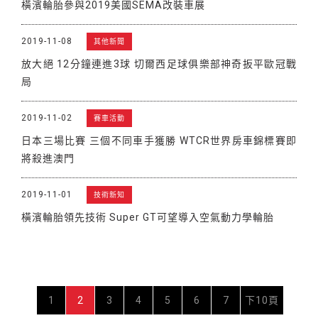
橫濱輪胎參與2019美國SEMA改裝車展
2019-11-08
其他新聞
放大絕 12分鐘連進3球 切爾西足球俱樂部神奇扳平歐冠戰
局
2019-11-02
賽車活動
日本三場比賽 三個不同車手獲勝 WTCR世界房車錦標賽即
將殺進澳門
2019-11-01
技術新知
橫濱輪胎領先技術 Super GT可望導入空氣動力學輪胎
1
2
3
4
5
6
7
下10頁