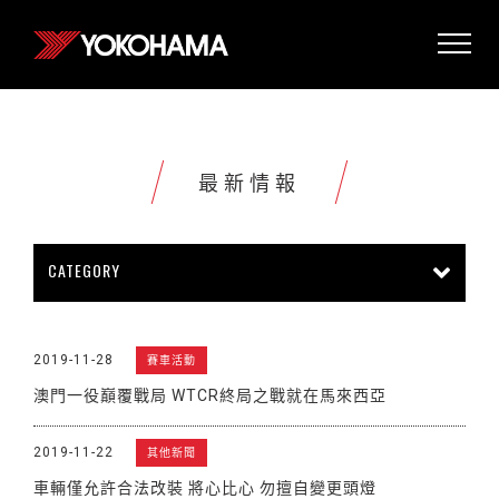
最新情報
CATEGORY
所有情報
公司新聞
新商品上市
2019-11-28
賽車活動
販促活動
技術新知
雜誌報導
澳門一役巔覆戰局 WTCR終局之戰就在馬來西亞
賽車活動
展覽活動
其他新聞
2019-11-22
其他新聞
車輛僅允許合法改裝 將心比心 勿擅自變更頭燈