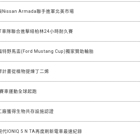
與Nissan Armada聯手進軍北美市場
T車隊聯合進擊紐柏林24小時耐久賽
野馬盃(Ford Mustang Cup)獨家贊助輪胎
膠計畫從植物提煉丁二烯
5賽車運動全球起跑
工廠獲得生物共存設施認證
IONIQ 5 N TA再度刷新電車最速紀錄