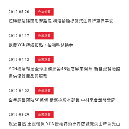
2019-05-20
公司新聞
短時間強降雨影響路況 橫濱輪胎提醒您注意行車保平安
2019-04-17
公司新聞
歡慶YCN持續拓點，抽咖啡兌換券
2019-04-12
公司新聞
YCN橫濱輪胎全球服務網第48號店屏東開幕-新世紀輪胎館
提供優質產品與服務
2019-04-02
公司新聞
全年銷售突破50萬條 橫濱橡膠本部長 中村來台頒發獎牌
2019-03-29
公司新聞
親近自然 重視環保 YCN授權特約專賣店飽覽尖山埤湖光山