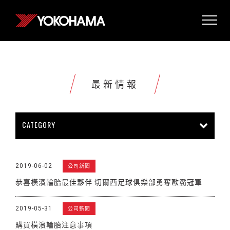
最新情報
CATEGORY
所有情報
公司新聞
新商品上市
2019-06-02
公司新聞
販促活動
技術新知
雜誌報導
恭喜橫濱輪胎最佳夥伴 切爾西足球俱樂部勇奪歐霸冠軍
賽車活動
展覽活動
其他新聞
2019-05-31
公司新聞
購買橫濱輪胎注意事項