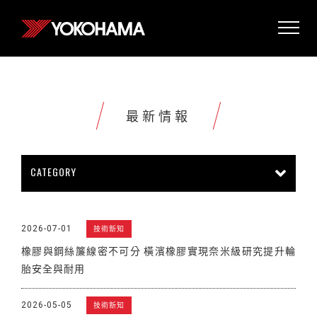
最新情報
CATEGORY
所有情報
公司新聞
新商品上市
2026-07-01
技術新知
販促活動
技術新知
雜誌報導
橡膠與鋼絲簾線密不可分 橫濱橡膠實現奈米級研究提升輪
賽車活動
展覽活動
其他新聞
胎安全與耐用
2026-05-05
技術新知