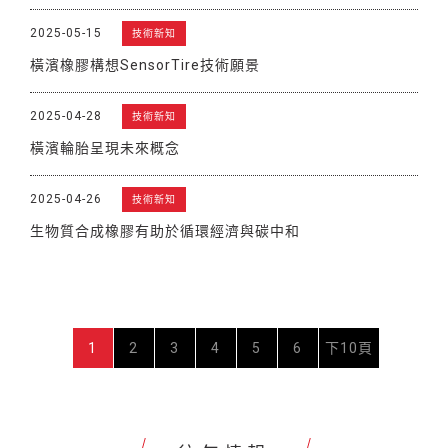
2025-05-15
技術新知
橫濱橡膠構想SensorTire技術願景
2025-04-28
技術新知
橫濱輪胎呈現未來概念
2025-04-26
技術新知
生物質合成橡膠有助於循環經濟與碳中和
1
2
3
4
5
6
下10頁