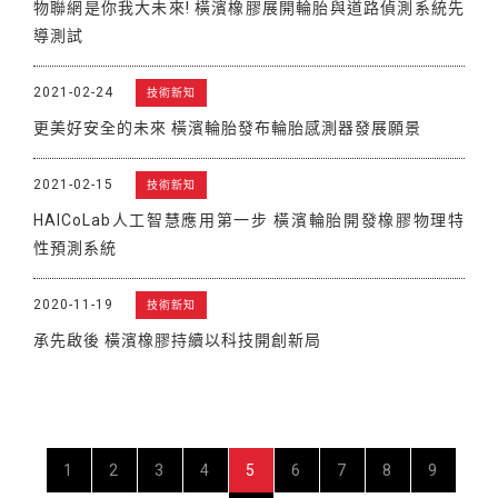
物聯網是你我大未來! 橫濱橡膠展開輪胎與道路偵測系統先
導測試
2021-02-24
技術新知
更美好安全的未來 橫濱輪胎發布輪胎感測器發展願景
2021-02-15
技術新知
HAICoLab人工智慧應用第一步 橫濱輪胎開發橡膠物理特
性預測系統
2020-11-19
技術新知
承先啟後 橫濱橡膠持續以科技開創新局
1
2
3
4
5
6
7
8
9