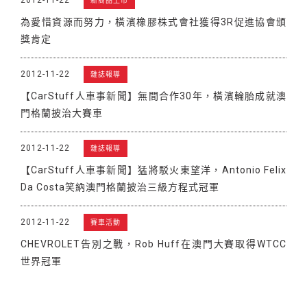
新商品上市
為愛惜資源而努力，橫濱橡膠株式會社獲得3R促進協會頒
獎肯定
2012-11-22
雜誌報導
【CarStuff人車事新聞】無間合作30年，橫濱輪胎成就澳
門格蘭披治大賽車
2012-11-22
雜誌報導
【CarStuff人車事新聞】猛將駁火東望洋，Antonio Felix
Da Costa笑納澳門格蘭披治三級方程式冠軍
2012-11-22
賽車活動
CHEVROLET告別之戰，Rob Huff在澳門大賽取得WTCC
世界冠軍